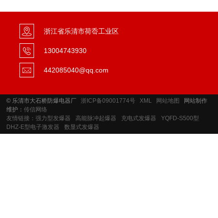
浙江省乐清市荷岙工业区
13004743930
442085040@qq.com
© 乐清市大石桥防爆电器厂
浙ICP备09001774号
XML
网站地图
网站制作
维护：
传信网络
友情链接：
强力型发爆器
高能脉冲起爆器
充电式发爆器
YQFD-S500型
DHZ-E型电子激发器
数显式发爆器